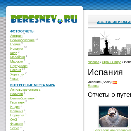
АВСТРАЛИЯ И ОКЕ
ФОТООТЧЕТЫ
7
Австрия
11
Великобритания
9
Греция
10
Испания
3
Кипр
1
Малайзия
4
Марокко
главная
/
страны мира
/ Исп
7
Португалия
Испания
14
Россия
2
Хорватия
11
Чехия
Испания (Spain)
ИНТЕРЕСНЫЕ МЕСТА МИРА
Европа
1
Антильские острова
Отчеты о пут
1
Боливия
1
Великобритания
3
Германия
1
Индия
1
Испания
1
Норвегия
1
ОАЭ
1
Франция
1
Чехия
Барселонский океанари