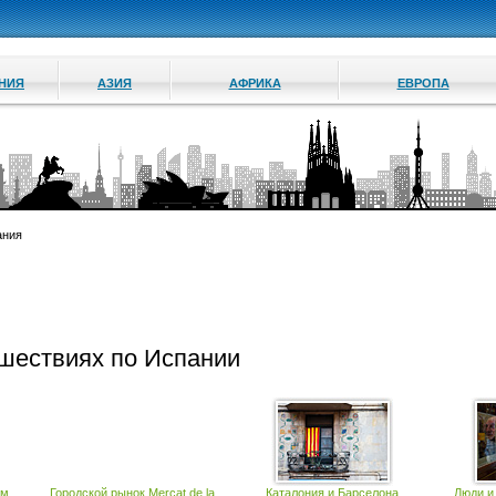
АНИЯ
АЗИЯ
АФРИКА
ЕВРОПА
ания
ешествиях по Испании
ум
Городской рынок Mercat de la
Каталония и Барселона
Люди и